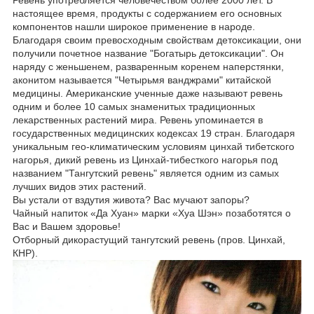
Ревень употребляется человечеством более 2000 лет. В
настоящее время, продукты с содержанием его основных
компонентов нашли широкое применение в народе.
Благодаря своим превосходным свойствам детоксикации, они
получили почетное название "Богатырь детоксикации". Он
наряду с женьшенем, разваренным коренем наперстянки,
аконитом называется "Четырьмя ванджрами" китайской
медицины. Американские ученные даже называют ревень
одним и более 10 самых знаменитых традиционных
лекарственных растений мира. Ревень упоминается в
государственных медицинских кодексах 19 стран. Благодаря
уникальным гео-климатическим условиям цинхай тибетского
нагорья, дикий ревень из Цинхай-тибесткого нагорья под
названием "Тангутский ревень" является одним из самых
лучших видов этих растений.
Вы устали от вздутия живота? Вас мучают запоры?
Чайный напиток «Да Хуан» марки «Хуа Шэн» позаботятся о
Вас и Вашем здоровье!
Отборный дикорастущий тангутский ревень (пров. Цинхай,
КНР).