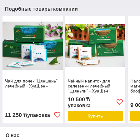
Подобные товары компании
Чай для почек "Цяншень"
Чайный напиток для
Нал
лечебный «ХуаШэн»
селезенки лечебный
магн
"Цзяньпи" «ХуаШэн»
био
леч
10 500
₸/
9 0
упаковка
11 250
₸/упаковка
Купить
О нас