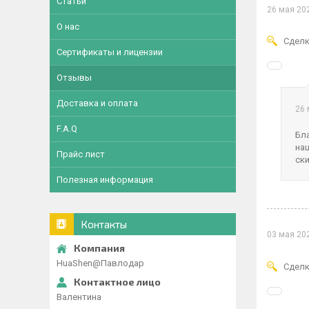
Статьи
26 мая 20
О нас
Сделк
Сертификаты и лицензии
Отзывы
Доставка и оплата
26 
F.A.Q
Бл
на
Прайс лист
ски
Полезная информация
Контакты
03 мая 20
HuaShen@Павлодар
Сделк
Валентина