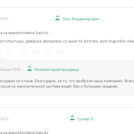
Олег Владимирович
 2025
а на маркетплейсе Satu.kz
л пластырь, девушка связалась со мной по Ватсапп, всё подробно объ
Комментарий продавца
января 2025
агодарю за отзыв. Благодарю, за то, что выбрали нашу компанию. Все
торый по накопительной системе ведёт Вас к большим скидкам.
Гулнар О.
 2024
а на маркетплейсе Satu.kz