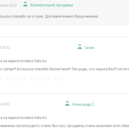
Комментарий продавца
июля 2023
льшое спасибо за отзыв. Для меня важно Ваше мнение.
Галия
я 2022
а на маркетплейсе Satu.kz
о супер!!! Большое спасибо Валентине!!! Так рада, что нашла Вас!!! ни 
Александр С.
я 2022
а на маркетплейсе Satu.kz
живание происходило очень быстро, продавец очень вежливо всё объяс