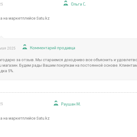
Ольга С.
25
а на маркетплейсе Satu.kz
Комментарий продавца
мая 2025
агодарю за отзыв. Мы стараемся доходчиво все объяснить и удовлетво
ш магазин. Будем рады Вашим покупкам на постоянной основе. Клиент
дка 5%.
Раушан М.
25
а на маркетплейсе Satu.kz