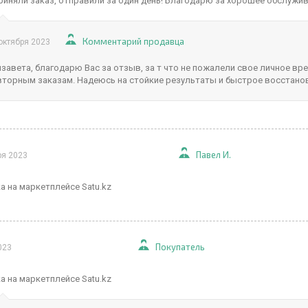
иняли заказ, отправили за один день! Благодарю за хорошее обслужив
Комментарий продавца
октября 2023
завета, благодарю Вас за отзыв, за т что не пожалели свое личное вре
вторным заказам. Надеюсь на стойкие результаты и быстрое восстано
Павел И.
ря 2023
а на маркетплейсе Satu.kz
Покупатель
023
а на маркетплейсе Satu.kz