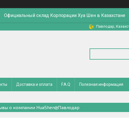
Официальный склад Корпорации Хуа Шен в Казахстане
Павлодар, Казахс
акты
Доставка и оплата
F.A.Q
Полезная информация
ывы о компании HuaShen@Павлодар