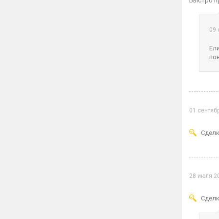
Быстро пр
09 
Ели
по
01 сентяб
Сделк
28 июля 2
Сделк