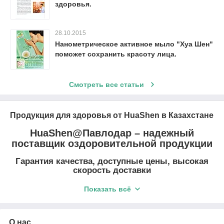
здоровья.
28.10.2015
Нанометрическое активное мыло "Хуа Шен"
поможет сохранить красоту лица.
Смотреть все статьи
Продукция для здоровья от HuaShen в Казахстане
HuaShen@Павлодар – надежный
поставщик оздоровительной продукции
Гарантия качества, доступные цены, высокая
скорость доставки
Как прожить долгую и
Показать всё
счастливую жизнь –
возникает вопрос у
обычного жителя. Для этого нужно соблюдать правила
О нас
здорового образа жизни – правильно питаться, полноценно