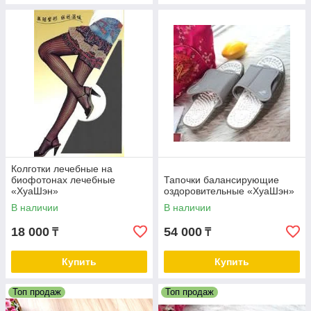
Колготки лечебные на
биофотонах лечебные
Тапочки балансирующие
«ХуаШэн»
оздоровительные «ХуаШэн»
В наличии
В наличии
18 000
54 000
₸
₸
Купить
Купить
Топ продаж
Топ продаж