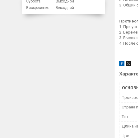
Суббота
Выходной
3. Общий 
Воскресенье
Выходной
Противо
1. При у
2. Береме
3. Высока
4. После 
Характ
ОСНОВ
Произво
Страна 
Тип
Длина и
Цвет