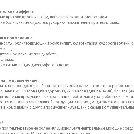
ительный эффект:
ние притока крови к ногам, насыщение крови кислородом.
ние боли, снятие опухолей, ускоряют заживление при переломах.
я к применению:
зность , облитерирующий тромбангиит, флебэктазия, судороги голени,
 и т.д..
ительное лечение при диабете.
реломах.
, испытывающим дискомфорт в ногах.
ия по применению:
ечить непосредственный контакт активных элементов с поверхностью н
ношения: 4—8 часов (для здоровья), 4-12 часов (для лечения), 24 часа (
емя ношении продукции с биофотонами необходимо употреблять как мо
кается использование данной продукции в период медикаментозного ле
ие в комбинации с другой продукцией «Хуа Шэн» оказывают удивительн
е!
ь при температуре не более 40°C, используя нейтральные моющие средс
ачивать надолго. Мягко тереть руками при стирке.