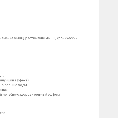
 онемение мышц, растяжение мышц, хронический
ог.
наилучший эффект).
жно больше воды.
чения.
ый лечебно-оздоровительный эффект.
тва.