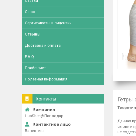
Статьи
О нас
Сертификаты и лицензии
Отзывы
Доставка и оплата
F.A.Q
Прайс лист
Полезная информация
Контакты
Гетры 
Теоретич
HuaShen@Павлодар
Данная п
сырья и 
Валентина
не содер