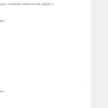
 будет сохранен наибольший эффект).
жно.
ные