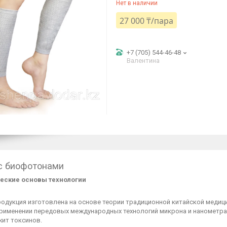
Нет в наличии
27 000 ₸/пара
+7 (705) 544-46-48
Валентина
с биофотонами
еские основы технологии
родукция изготовлена на основе теории традиционной китайской меди
применении передовых международных технологий микрона и нанометра.
жит токсинов.