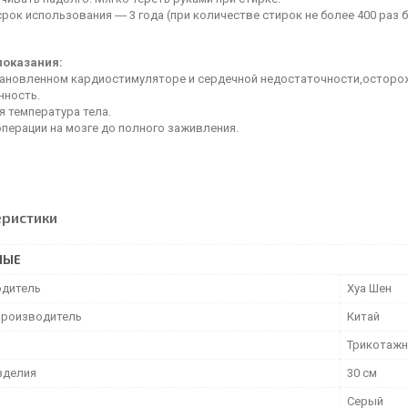
срок использования ― 3 года (при количестве стирок не более 400 раз
показания:
становленном кардиостимуляторе и сердечной недостаточности,осторо
нность.
я температура тела.
операции на мозге до полного заживления.
еристики
НЫЕ
дитель
Хуа Шен
производитель
Китай
Трикотаж
зделия
30 см
Серый