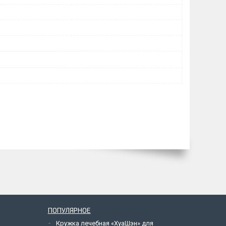
ПОПУЛЯРНОЕ
Кружка лечебная «ХуаШэн» для