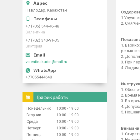
Павлодар, Казахстан
Оздоров
1.Улучше
2. Смягче
+7 (705) 544-46-48
Валентина
Показани
+7 (702) 340-91-35
1. Варико
Виктория
ревматизм
2. Дополн
valentinakudin@mail.ru
3. При пе
4. Людям
+77055444648
Инструкц
1. Обесп
2. Время 
График работы
3. Во вр
4. Допус
Понедельник
10:00
19:00
5. Ношен
Вторник
10:00
19:00
Среда
10:00
19:00
Четверг
10:00
19:00
Внимани
1. Стират
Пятница
10:00
19:00
2. Не зам