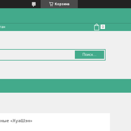
Корзина
тан
Поиск...
бные «ХуаШэн»