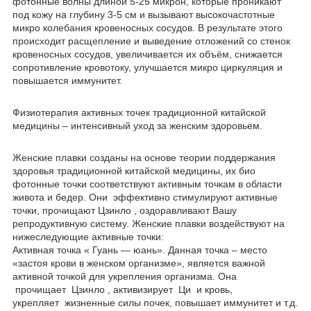
фотонные волны длиной 5-25 микрон, которые проникают
под кожу на глубину 3-5 см и вызывают высокочастотные
микро колебания кровеносных сосудов. В результате этого
происходит расщепление и выведение отложений со стенок
кровеносных сосудов, увеличивается их объём, снижается
сопротивление кровотоку, улучшается микро циркуляция и
повышается иммунитет.
Физиотерапия активных точек традиционной китайской
медицины – интенсивный уход за женским здоровьем.
Женские плавки созданы на основе теории поддержания
здоровья традиционной китайской медицины, их био
фотонные точки соответствуют активным точкам в области
живота и бедер. Они эффективно стимулируют активные
точки, прочищают Цзинло , оздоравливают Вашу
репродуктивную систему. Женские плавки воздействуют на
нижеследующие активные точки:
Активная точка « Гуань ― юань». Данная точка – место
«застоя крови в женском организме», является важной
активной точкой для укрепления организма. Она
прочищает Цзинло , активизирует Ци и кровь,
укрепляет жизненные силы почек, повышает иммунитет и т.д.