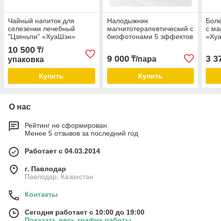
Чайный напиток для
Налодыжник
Бол
селезенки лечебный
магнитотерапевтический с
с ма
"Цзяньпи" «ХуаШэн»
биофотонами 5 эффектов
«Ху
лечебный «ХуаШэн»
10 500
₸/
9 000
3 3
₸/пара
упаковка
Купить
Купить
О нас
Рейтинг не сформирован
Менее 5 отзывов за последний год
Работает с 04.03.2014
г. Павлодар
Павлодар, Казахстан
Контакты
Сегодня работает с 10:00 до 19:00
Показать весь график работы