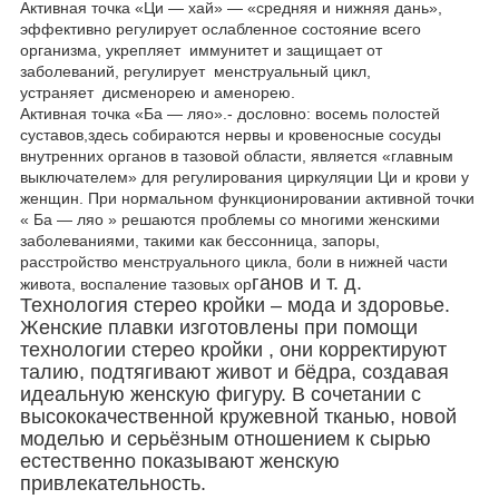
Активная точка «Ци ― хай» ― «средняя и нижняя дань»,
эффективно регулирует ослабленное состояние всего
организма, укрепляет иммунитет и защищает от
заболеваний, регулирует менструальный цикл,
устраняет дисменорею и аменорею.
Активная точка «Ба ― ляо».- дословно: восемь полостей
суставов,здесь собираются нервы и кровеносные сосуды
внутренних органов в тазовой области, является «главным
выключателем» для регулирования циркуляции Ци и крови у
женщин. При нормальном функционировании активной точки
« Ба ― ляо » решаются проблемы со многими женскими
заболеваниями, такими как бессонница, запоры,
расстройство менструального цикла, боли в нижней части
ганов и т. д.
живота, воспаление тазовых ор
Технология стерео кройки – мода и здоровье.
Женские плавки изготовлены при помощи
технологии стерео кройки , они корректируют
талию, подтягивают живот и бёдра, создавая
идеальную женскую фигуру. В сочетании с
высококачественной кружевной тканью, новой
моделью и серьёзным отношением к сырью
естественно показывают женскую
привлекательность.