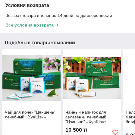
Условия возврата
Возврат товара в течение 14 дней по договоренности
Все условия возврата
Подобные товары компании
Чай для почек "Цяншень"
Чайный напиток для
Нал
лечебный «ХуаШэн»
селезенки лечебный
магн
"Цзяньпи" «ХуаШэн»
био
леч
10 500
₸/