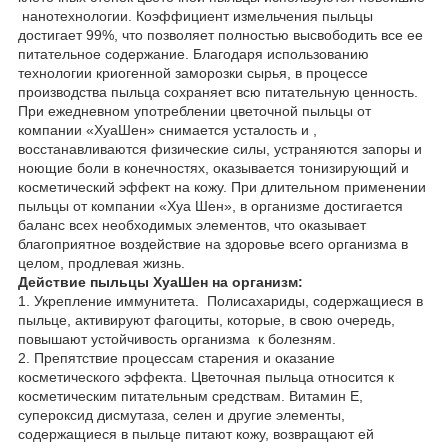
нанотехнологии. Коэффициент измельчения пыльцы
достигает 99%, что позволяет полностью высвободить все ее
питательное содержание. Благодаря использованию
технологии криогенной заморозки сырья, в процессе
производства пыльца сохраняет всю питательную ценность.
При ежедневном употреблении цветочной пыльцы от
компании «ХуаШен» снимается усталость и ,
восстанавливаются физические силы, устраняются запоры и
ноющие боли в конечностях, оказывается тонизирующий и
косметический эффект на кожу. При длительном применении
пыльцы от компании «Хуа Шен», в организме достигается
баланс всех необходимых элементов, что оказывает
благоприятное воздействие на здоровье всего организма в
целом, продлевая жизнь.
Действие пыльцы ХуаШен на организм:
1. Укрепление иммунитета. Полисахариды, содержащиеся в
пыльце, активируют фагоциты, которые, в свою очередь,
повышают устойчивость организма к болезням.
2. Препятствие процессам старения и оказание
косметического эффекта. Цветочная пыльца относится к
косметическим питательным средствам. Витамин Е,
супероксид дисмутаза, селен и другие элементы,
содержащиеся в пыльце питают кожу, возвращают ей