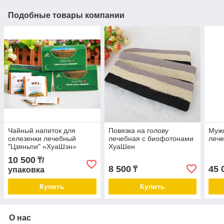
Подобные товары компании
Чайный напиток для
Повязка на голову
Муж
селезенки лечебный
лечебная с биофотонами
леч
"Цзяньпи" «ХуаШэн»
ХуаШен
10 500
₸/
8 500
45 
₸
упаковка
Купить
Купить
О нас