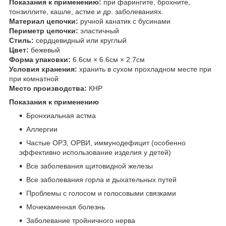
Показания к применению:
при фарингите, брохните,
тонзиллите, кашле, астме и др. заболеваниях.
Материал цепочки:
ручной канатик с бусинами
Периметр цепочки:
эластичный
Стиль:
сердцевидный или круглый
Цвет:
бежевый
Форма упаковки:
6.6см × 6.6см × 2.7см
Условия хранения:
хранить в сухом прохладном месте при
при комнатной
Место производства:
КНР
Показания к применению
Бронхиальная астма
Аллергии
Частые ОРЗ, ОРВИ, иммунодефицит (особенно
эффективно использование изделия у детей)
Все заболевания щитовидной железы
Все заболевания горла и дыхательных путей
Проблемы с голосом и голосовыми связками
Мочекаменная болезнь
Заболевание тройничного нерва